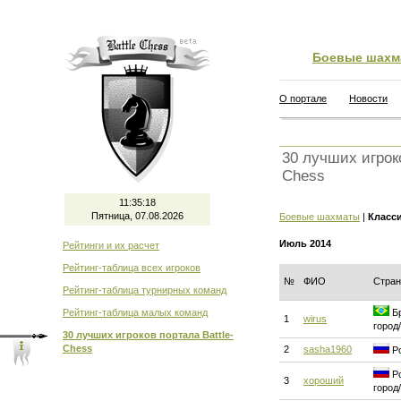
Боевые шахм
О портале
Новости
30 лучших игроко
Chess
11:35:18
Пятница, 07.08.2026
Боевые шахматы
|
Класс
Июль 2014
Рейтинги и их расчет
Рейтинг-таблица всех игроков
№
ФИО
Стран
Рейтинг-таблица турнирных команд
Рейтинг-таблица малых команд
Бр
1
wirus
город
30 лучших игроков портала Battle-
Chess
2
sasha1960
Ро
Ро
3
хороший
город