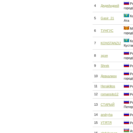
Ро
4
ДядяАндрей
город
Ка
5
Gasir_21
Ата
Ма
6
ТУНГУС
город
Ка
7
KONSTANZIJ
Куста
Ро
8
эрэя
город
9
Shrek
Ро
Ро
10
Девкалион
город
11
Heraklitos
Ро
12
romansito12
Ро
Ро
13
СТАРЫЙ
Петер
14
andryha
Ро
15
УТЯТЯ
Ро
Аз