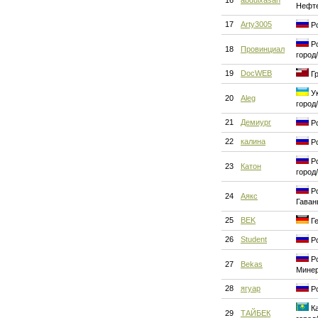
16
abdulxasan
Нефт
17
Arty3005
Ро
Ро
18
Провинциал
город
19
DocWEB
Гр
Ук
20
Aleg
город
21
Демиург
Ро
22
калина
Ро
Ро
23
Катон
город
Ро
24
Аякс
Гаван
25
BEK
Ге
26
Student
Ро
Ро
27
Bekas
Мине
28
ягуар
Ро
Ка
29
ТАЙБЕК