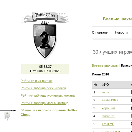
Боевые шахм
О портале
Новости
30 лучших игрок
Боевые шахматы
|
Класс
05:33:38
Пятница, 07.08.2026
Июль 2016
Рейтинги и их расчет
№
ФИО
Рейтинг-таблица всех игроков
1
wirus
Рейтинг-таблица турнирных команд
2
sasha1960
Рейтинг-таблица малых команд
3
хороший
30 лучших игроков портала Battle-
Chess
4
Gasir_21
5
ТУНГУС