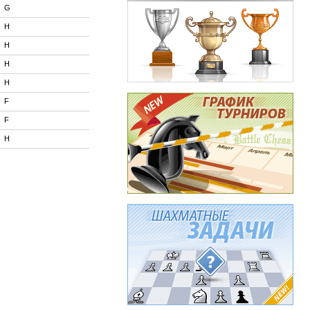
G
H
H
H
H
F
F
H