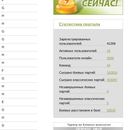
F
G
H
H
Статистика портала
G
G
Зарегистрированных
пользователей:
41268
H
Активных пользователей:
16
H
Пользователи онлайн:
3696
H
Команд:
44
F
Сыграно боевых партий:
162816
G
Сыграно классических партий:
253097
H
Незавершенных боевых
партий:
0
H
Незавершенных классических
E
партий:
0
G
Боевых расстановок в базе:
63919
H
G