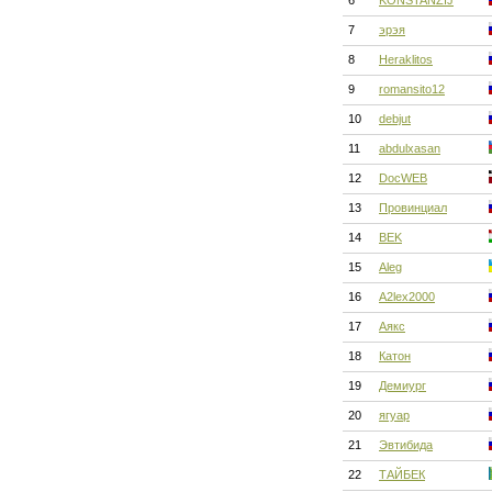
6
KONSTANZIJ
7
эрэя
8
Heraklitos
9
romansito12
10
debjut
11
abdulxasan
12
DocWEB
13
Провинциал
14
BEK
15
Aleg
16
A2lex2000
17
Аякс
18
Катон
19
Демиург
20
ягуар
21
Эвтибида
22
ТАЙБЕК