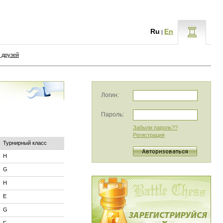
Ru
En
|
 друзей
Логин:
Пароль:
Забыли пароль??
Регистрация
Турнирный класс
H
G
H
E
G