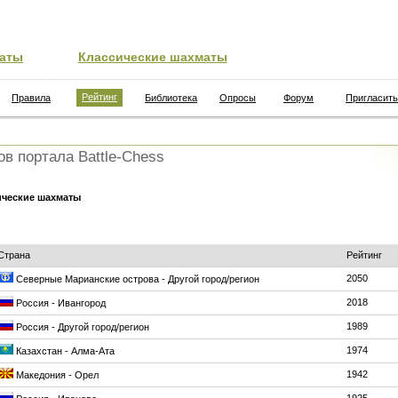
аты
Классические шахматы
Рейтинг
Правила
Библиотека
Опросы
Форум
Пригласить
ов портала Battle-Chess
ические шахматы
Страна
Рейтинг
2050
Северные Марианские острова - Другой город/регион
2018
Россия - Ивангород
1989
Россия - Другой город/регион
1974
Казахстан - Алма-Ата
1942
Македония - Орел