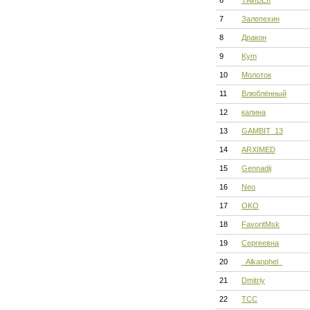
6
ТАЙБЕК
7
Залепехин
8
Дракон
9
Kym
10
Молоток
11
Влюблённый
12
калина
13
GAMBIT_13
14
ARXIMED
15
Gennadij
16
Neo
17
OKO
18
FavoritMsk
19
Сергеевна
20
_Alkanphel_
21
Dmitriy
22
ТСС