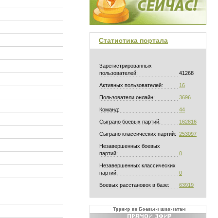
Статистика портала
Зарегистрированных
пользователей:
41268
Активных пользователей:
16
Пользователи онлайн:
3696
Команд:
44
Сыграно боевых партий:
162816
Сыграно классических партий:
253097
Незавершенных боевых
партий:
0
Незавершенных классических
партий:
0
Боевых расстановок в базе:
63919