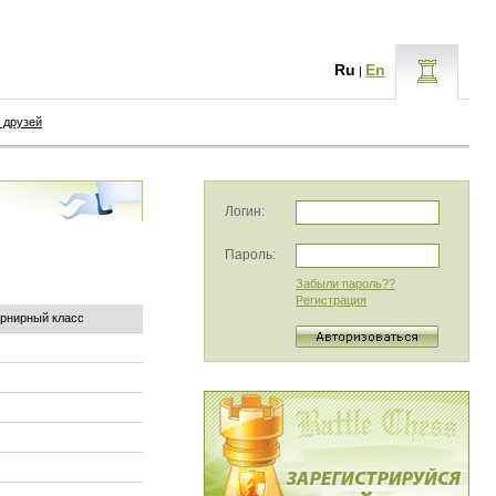
Ru
En
|
 друзей
Логин:
Пароль:
Забыли пароль??
Регистрация
рнирный класс