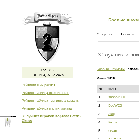
Боевые шахм
О портале
Новости
30 лучших игрок
Боевые шахматы
|
Класс
05:13:33
Пятница, 07.08.2026
Июль 2018
Рейтинги и их расчет
№
ФИО
Рейтинг-таблица всех игроков
1
sasha1960
Рейтинг-таблица турнирных команд
2
DocWEB
Рейтинг-таблица малых команд
3
Aleg
30 лучших игроков портала Battle-
Chess
4
Катон
5
ягуар