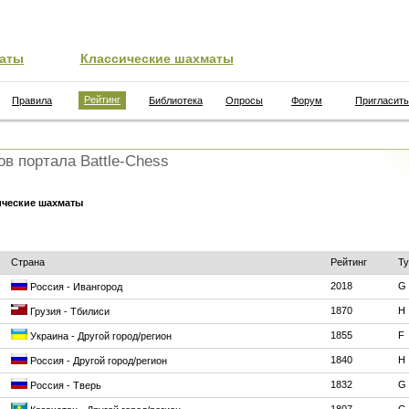
аты
Классические шахматы
Рейтинг
Правила
Библиотека
Опросы
Форум
Пригласить
ов портала Battle-Chess
ические шахматы
Страна
Рейтинг
Ту
2018
G
Россия - Ивангород
1870
H
Грузия - Тбилиси
1855
F
Украина - Другой город/регион
1840
H
Россия - Другой город/регион
1832
G
Россия - Тверь