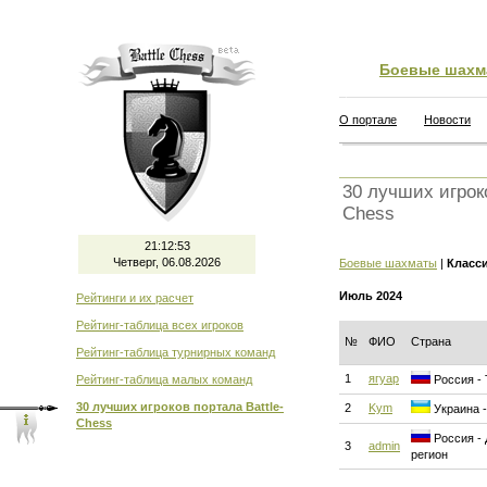
Боевые шахм
О портале
Новости
30 лучших игроко
Chess
21:12:54
Четверг, 06.08.2026
Боевые шахматы
|
Класс
Июль 2024
Рейтинги и их расчет
Рейтинг-таблица всех игроков
№
ФИО
Страна
Рейтинг-таблица турнирных команд
1
ягуар
Рейтинг-таблица малых команд
Россия -
30 лучших игроков портала Battle-
2
Kym
Украина -
Chess
Россия - 
3
admin
регион