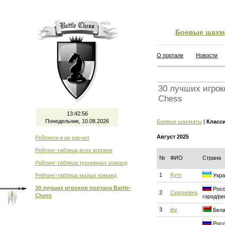
Боевые шахм
О портале
Новости
30 лучших игроко
Chess
13:42:57
Понедельник, 10.08.2026
Боевые шахматы
|
Класс
Август 2025
Рейтинги и их расчет
Рейтинг-таблица всех игроков
№
ФИО
Страна
Рейтинг-таблица турнирных команд
1
Kym
Рейтинг-таблица малых команд
Укра
30 лучших игроков портала Battle-
Росс
2
Сергеевна
Chess
город/ре
3
lev
Бела
Росс