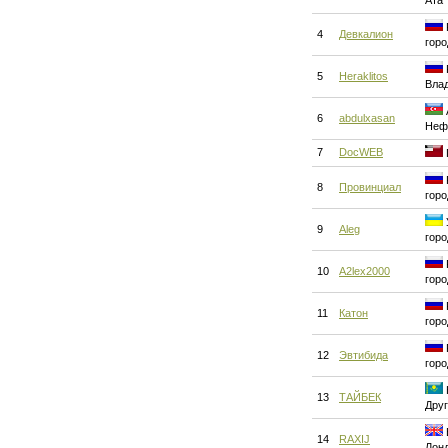
Ата
4
Девкалион
горо
5
Heraklitos
Вла
6
abdulxasan
Неф
7
DocWEB
8
Провинциал
горо
9
Aleg
горо
10
A2lex2000
горо
11
Катон
горо
12
Эвтибида
горо
13
ТАЙБЕК
Друг
14
RAXIJ
Лон