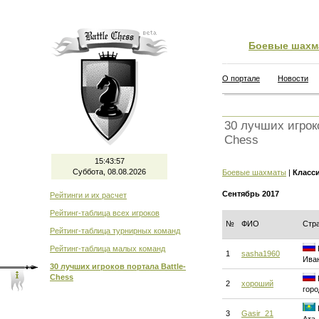
Боевые шахм
О портале
Новости
30 лучших игроко
Chess
15:43:57
Суббота, 08.08.2026
Боевые шахматы
|
Класс
Сентябрь 2017
Рейтинги и их расчет
Рейтинг-таблица всех игроков
№
ФИО
Стр
Рейтинг-таблица турнирных команд
Рейтинг-таблица малых команд
1
sasha1960
Ива
30 лучших игроков портала Battle-
Chess
2
хороший
горо
3
Gasir_21