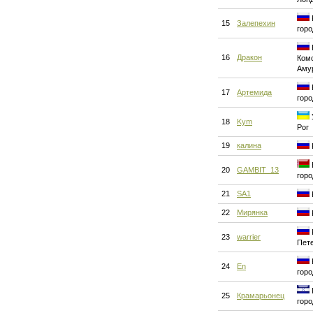
15
Залепехин
горо
16
Дракон
Ком
Аму
17
Артемида
горо
18
Kym
Рог
19
калина
20
GAMBIT_13
горо
21
SA1
22
Мирянка
23
warrier
Пет
24
En
горо
25
Крамарьонец
горо