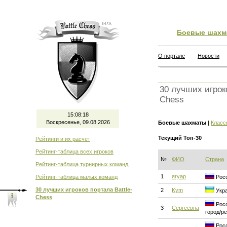
Боевые шахм
О портале
Новости
30 лучших игроко
Chess
15:08:18
Воскресенье, 09.08.2026
Боевые шахматы
|
Класс
Текущий Топ-30
Рейтинги и их расчет
Рейтинг-таблица всех игроков
№
ФИО
Страна
Рейтинг-таблица турнирных команд
1
ягуар
Рейтинг-таблица малых команд
Росс
30 лучших игроков портала Battle-
2
Kym
Укра
Chess
Росс
3
Сергеевна
город/р
Росс