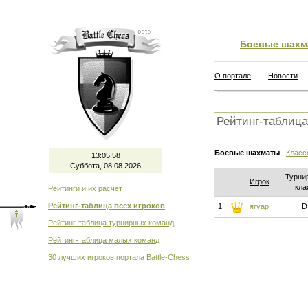
Боевые шахм
О портале
Новости
Рейтинг-таблица
Боевые шахматы
|
Класс
13:05:59
Суббота, 08.08.2026
Турни
Игрок
кла
Рейтинги и их расчет
Рейтинг-таблица всех игроков
1
ягуар
D
Рейтинг-таблица турнирных команд
Рейтинг-таблица малых команд
30 лучших игроков портала Battle-Chess