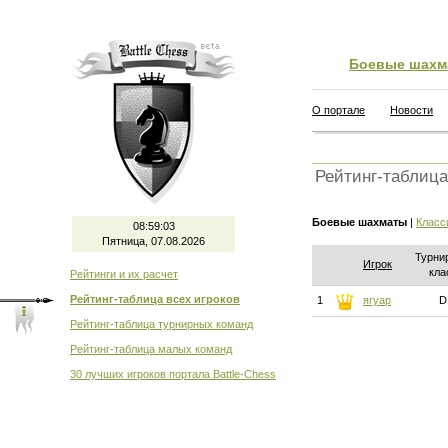
Боевые шахм
О портале
Новости
Рейтинг-таблица
Боевые шахматы
|
Класс
08:59:03
Пятница, 07.08.2026
Турни
Игрок
кла
Рейтинги и их расчет
Рейтинг-таблица всех игроков
1
ягуар
D
Рейтинг-таблица турнирных команд
Рейтинг-таблица малых команд
30 лучших игроков портала Battle-Chess