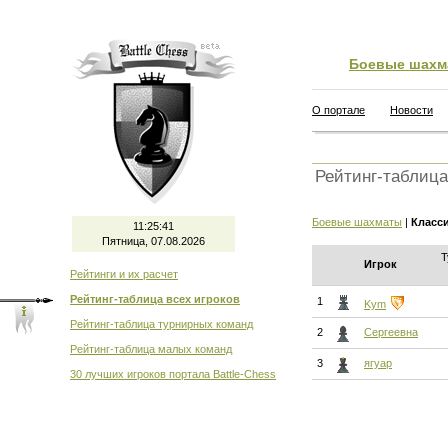
Боевые шахм
О портале
Новости
Рейтинг-таблица
Боевые шахматы
|
Класс
11:25:41
Пятница, 07.08.2026
Т
Игрок
Рейтинги и их расчет
Рейтинг-таблица всех игроков
1
Kym
Рейтинг-таблица турнирных команд
2
Сергеевна
Рейтинг-таблица малых команд
3
ягуар
30 лучших игроков портала Battle-Chess