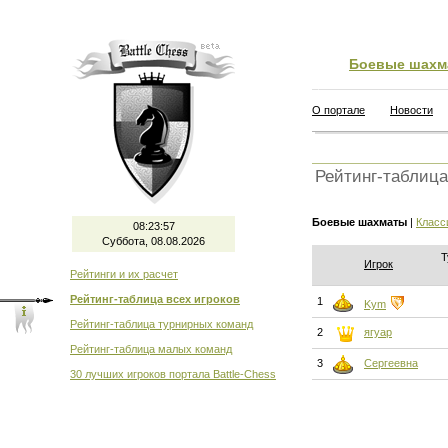
Боевые шахм
О портале
Новости
Рейтинг-таблица
Боевые шахматы
|
Класс
08:23:57
Суббота, 08.08.2026
Т
Игрок
Рейтинги и их расчет
Рейтинг-таблица всех игроков
1
Kym
Рейтинг-таблица турнирных команд
2
ягуар
Рейтинг-таблица малых команд
3
Сергеевна
30 лучших игроков портала Battle-Chess