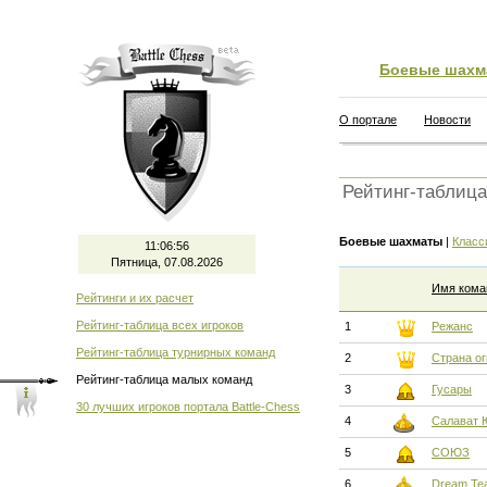
Боевые шахм
О портале
Новости
Рейтинг-таблиц
Боевые шахматы
|
Класс
11:06:56
Пятница, 07.08.2026
Имя кома
Рейтинги и их расчет
Рейтинг-таблица всех игроков
1
Режанс
Рейтинг-таблица турнирных команд
2
Страна ог
Рейтинг-таблица малых команд
3
Гусары
30 лучших игроков портала Battle-Chess
4
Салават 
5
СОЮЗ
6
Dream Te