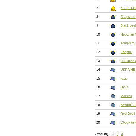
7
КРЕСТО
8
Старые к
9
Black Leg
10
Ярослав 
11
Templiers
12
Стервы
13
Чешский 
14
UKRAINE
15
toxic
16
ЦФО
17
Москва
18
БЕЛЫЙ Л
19
Red Devil
20
Сборная 
Страницы:
1
|
2
|
3