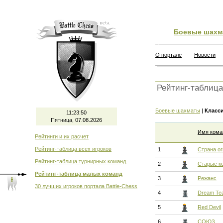
Боевые шахм
О портале
Новости
Рейтинг-таблиц
Боевые шахматы
|
Класс
11:23:51
Пятница, 07.08.2026
Имя кома
Рейтинги и их расчет
Рейтинг-таблица всех игроков
1
Страна ог
Рейтинг-таблица турнирных команд
2
Старые к
Рейтинг-таблица малых команд
3
Режанс
30 лучших игроков портала Battle-Chess
4
Dream Te
5
Red Devil
6
СОЮЗ