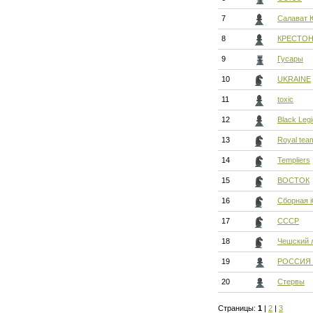
7
Салават 
8
КРЕСТО
9
Гусары
10
UKRAINE
11
toxic
12
Black Leg
13
Royal tea
14
Templiers
15
ВОСТОК
16
Сборная 
17
СССР
18
Чешский 
19
РОССИЯ 
20
Стервы
Страницы:
1
|
2
|
3