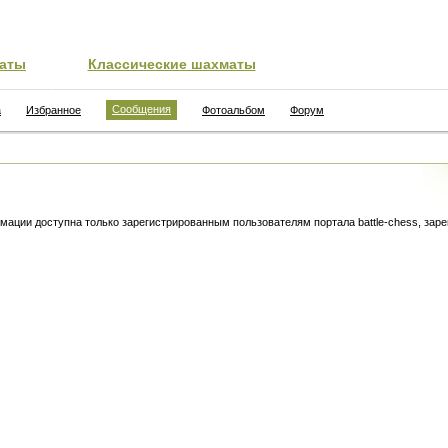
аты
Классические шахматы
Сообщения
а
Избранное
Фотоальбом
Форум
ации доступна только зарегистрированным пользователям портала battle-chess, зар