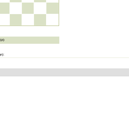
0
/
0
n):