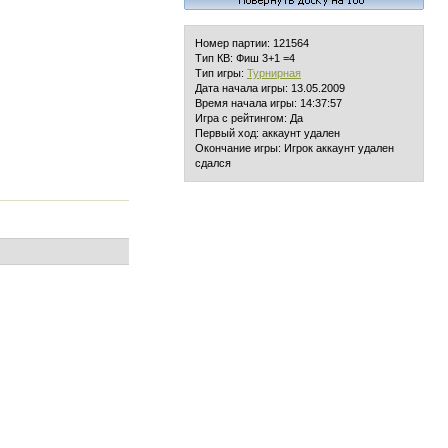
Номер партии: 121564
Тип КВ: Фиш 3+1 =4
Тип игры:
Турнирная
Дата начала игры: 13.05.2009
Время начала игры: 14:37:57
Игра с рейтингом: Да
Первый ход: аккаунт удален
Окончание игры: Игрок аккаунт удален
сдался