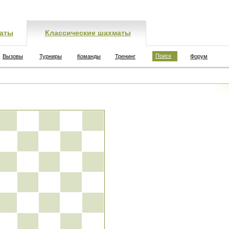
аты
Классические шахматы
Поиск
Вызовы
Турниры
Команды
Тренинг
Форум