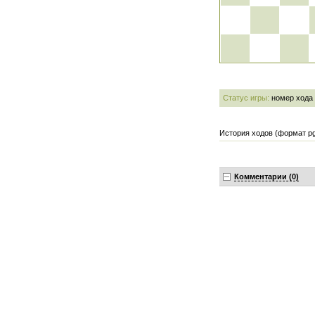
Статус игры:
номер хода
История ходов (формат pg
Комментарии (0)