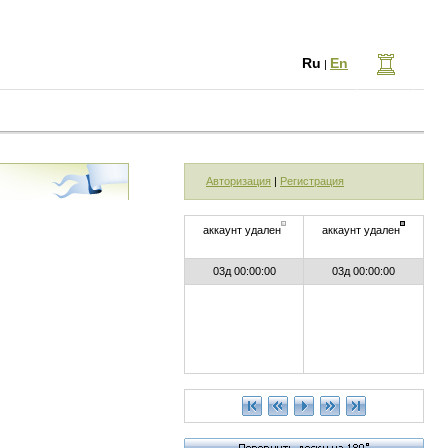
Ru
En
|
Авторизация
|
Регистрация
аккаунт удален
аккаунт удален
03д 00:00:00
03д 00:00:00