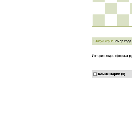
Статус игры:
номер хода
История ходов (формат pg
Комментарии (0)