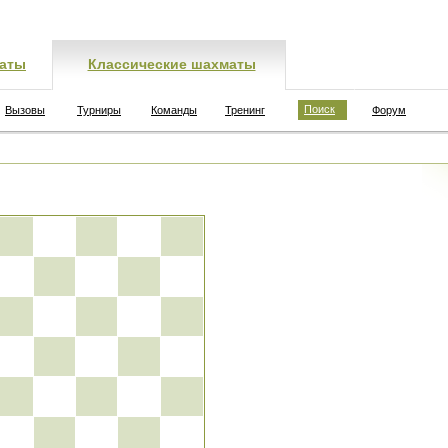
аты
Классические шахматы
Поиск
Вызовы
Турниры
Команды
Тренинг
Форум