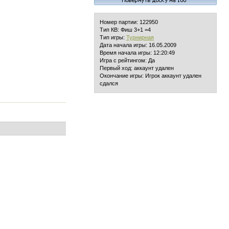
Номер партии: 122950
Тип КВ: Фиш 3+1 =4
Тип игры:
Турнирная
Дата начала игры: 16.05.2009
Время начала игры: 12:20:49
Игра с рейтингом: Да
Первый ход: аккаунт удален
Окончание игры: Игрок аккаунт удален
сдался