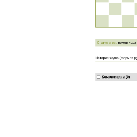
Статус игры:
номер хода
История ходов (формат pg
Комментарии (0)