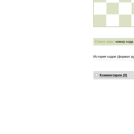
Статус игры:
номер хода
История ходов (формат pg
Комментарии (0)