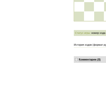
Статус игры:
номер хода
История ходов (формат pg
Комментарии (0)