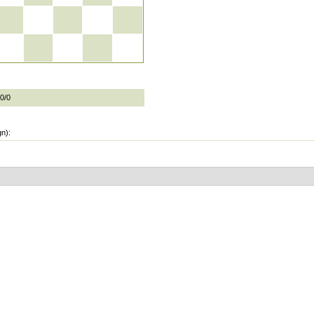
0
/
0
n):