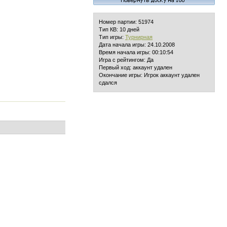
Номер партии: 51974
Тип КВ: 10 дней
Тип игры:
Турнирная
Дата начала игры: 24.10.2008
Время начала игры: 00:10:54
Игра с рейтингом: Да
Первый ход: аккаунт удален
Окончание игры: Игрок аккаунт удален
сдался