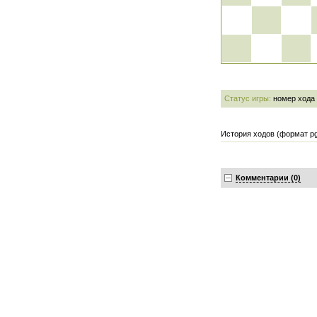
Статус игры:
номер хода
История ходов (формат pg
Комментарии (0)