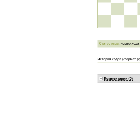
Статус игры:
номер хода
История ходов (формат pg
Комментарии (0)