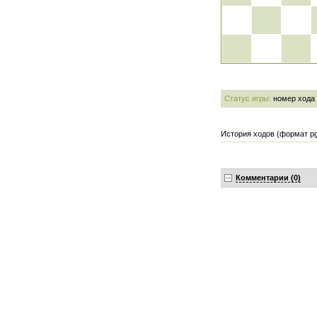
Статус игры:
номер хода
История ходов (формат pg
Комментарии (0)