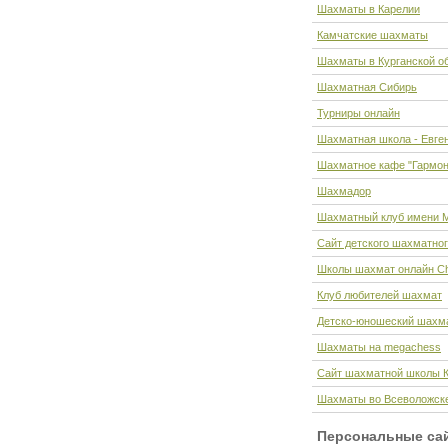
Шахматы в Карелии
Камчатские шахматы
Шахматы в Курганской о
Шахматная Сибирь
Турниры онлайн
Шахматная школа - Евге
Шахматное кафе "Гармон
Шахмадор
Шахматный клуб имени М
Сайт детского шахматног
Школы шахмат онлайн C
Клуб любителей шахмат
Детско-юношеский шахма
Шахматы на megachess
Сайт шахматной школы 
Шахматы во Всеволожск
Персональные са