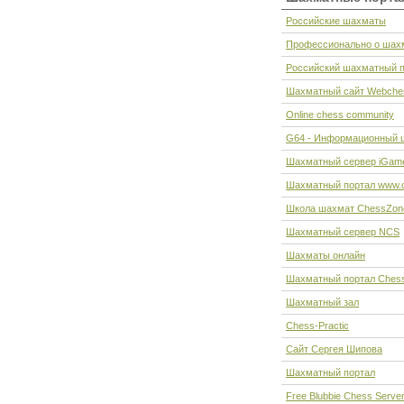
Российские шахматы
Профессионально о шах
Российский шахматный по
Шахматный сайт Webche
Online chess community
G64 - Информационный 
Шахматный сервер iGame
Шахматный портал www.c
Школа шахмат ChessZon
Шахматный сервер NCS
Шахматы онлайн
Шахматный портал Chess
Шахматный зал
Chess-Practic
Сайт Сергея Шипова
Шахматный портал
Free Blubbie Chess Server