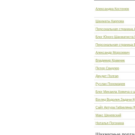
Александра Костенюк
Шахматы Карпова
Персональная страница 
Блог Юного Шахматиста
Персональная страница 
Александр Морозевич
Владимир Крамник
Петер Свидлер
Джудит Полгар
Руслан Пономарев
Блог Михаила Хомича о 
Взгляд Водолея.Задачи К
Сайт Артура Габреляна (
Макс Шкневский
Наталья Погонина
Шахматные порт