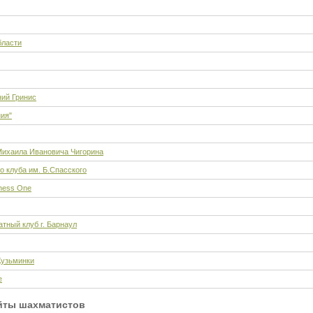
бласти
ний Гринис
ия"
ихаила Ивановича Чигорина
о клуба им. Б.Спасского
hess One
тный клуб г. Барнаул
Кузьминки
е
йты шахматистов