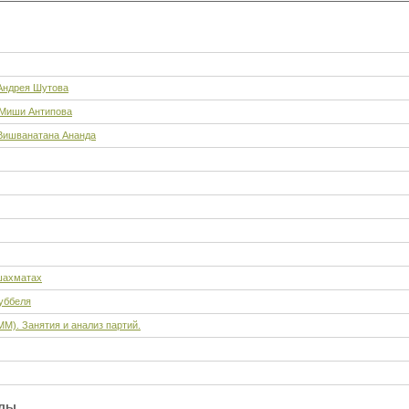
Андрея Шутова
 Миши Антипова
Вишванатана Ананда
шахматах
уббеля
ММ). Занятия и анализ партий.
алы