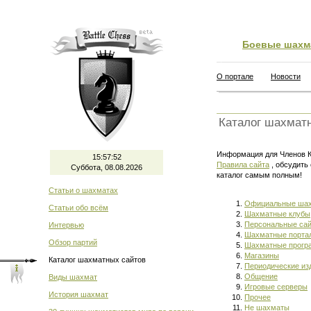
Боевые шахм
О портале
Новости
Каталог шахмат
Информация для Членов Кл
15:57:53
Правила сайта
, обсудить
Суббота, 08.08.2026
каталог самым полным!
Статьи о шахматах
Официальные шах
Статьи обо всём
Шахматные клубы
Персональные са
Интервью
Шахматные порта
Обзор партий
Шахматные прог
Магазины
Каталог шахматных сайтов
Периодические из
Общение
Виды шахмат
Игровые серверы
История шахмат
Прочее
Не шахматы