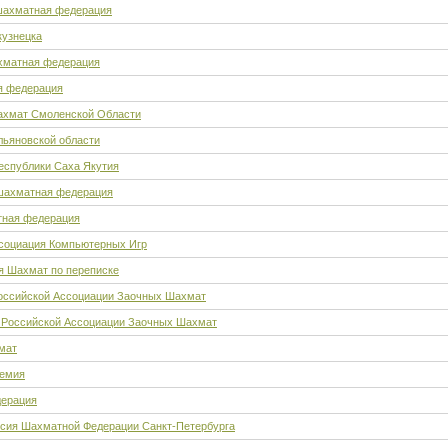
шахматная федерация
кузнецка
хматная федерация
я федерация
ахмат Смоленской Области
ьяновской области
спублики Саха Якутия
шахматная федерация
тная федерация
социация Компьютерных Игр
 Шахмат по переписке
оссийской Ассоциации Заочных Шахмат
 Российской Ассоциации Заочных Шахмат
мат
демия
дерация
сия Шахматной Федерации Санкт-Петербурга