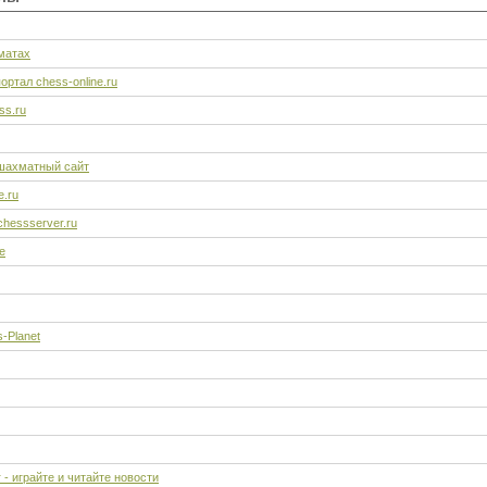
матах
ртал chess-online.ru
ss.ru
шахматный сайт
.ru
hessserver.ru
e
-Planet
 - играйте и читайте новости