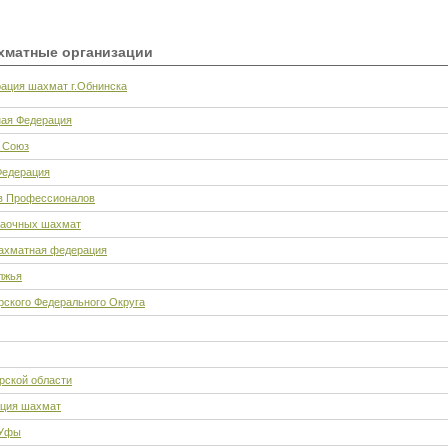
матные организации
ация шахмат г.Обнинска
ая Федерация
 Союз
Федерация
в Профессионалов
заочных шахмат
ахматная федерация
лжья
ского Федерального Округа
рской области
ация шахмат
.Уфы