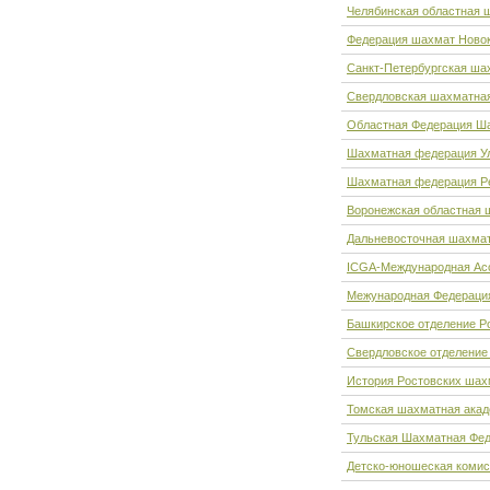
Челябинская областная 
Федерация шахмат Ново
Санкт-Петербургская ша
Свердловская шахматна
Областная Федерация Ш
Шахматная федерация Ул
Шахматная федерация Ре
Воронежская областная 
Дальневосточная шахма
ICGA-Международная Ас
Межународная Федерация
Башкирское отделение Р
Свердловское отделение
История Ростовских шах
Томская шахматная ака
Тульская Шахматная Фе
Детско-юношеская комис