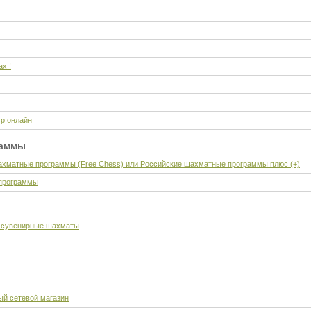
х !
гр онлайн
раммы
ахматные программы (Free Chess) или Российские шахматные программы плюс (+)
программы
 сувенирные шахматы
ый сетевой магазин