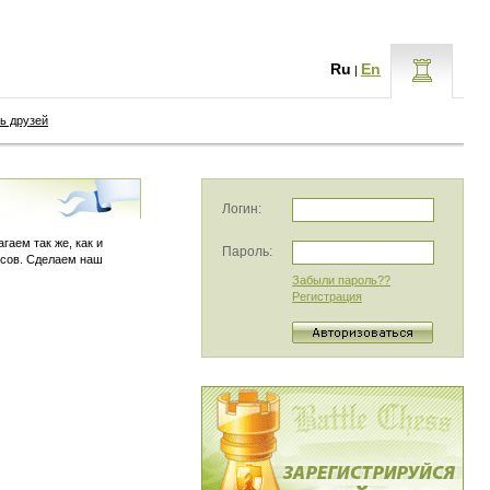
Ru
En
|
ь друзей
Логин:
аем так же, как и
Пароль:
рсов. Сделаем наш
Забыли пароль??
Регистрация