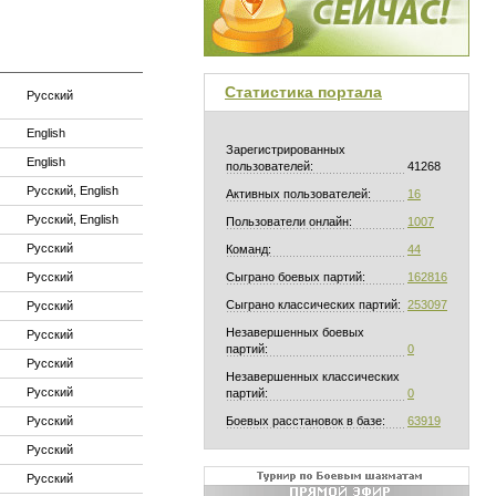
Статистика портала
Русский
English
Зарегистрированных
English
пользователей:
41268
Русский, English
Активных пользователей:
16
Русский, English
Пользователи онлайн:
1007
Русский
Команд:
44
Русский
Сыграно боевых партий:
162816
Сыграно классических партий:
253097
Русский
Незавершенных боевых
Русский
партий:
0
Русский
Незавершенных классических
Русский
партий:
0
Русский
Боевых расстановок в базе:
63919
Русский
Русский