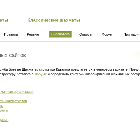
аты
Классические шахматы
Библиотека
Правила
Рейтинг
Опросы
Форум
Пригласит
ных сайтов
уба Боевые Шахматы: структура Каталога предлагается в черновом варианте. Предлаг
 структуру Каталога в
Форуме
и определить критерии классификации шахматных ресу
матные организации
йты шахматистов
лы
раммы
дания