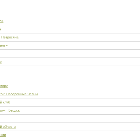
ы
а»
»
. Петросяна
каль»
e
 миру
б г. Набережные Челны
й клуб
о» г. Бердск
й области
Коми