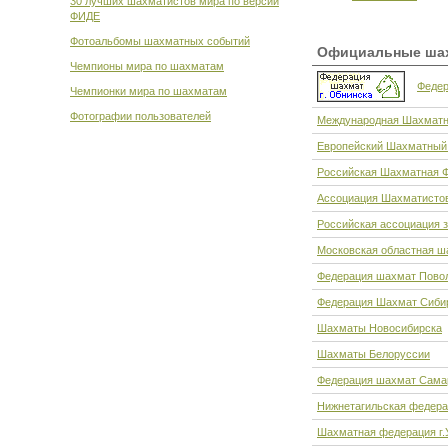
30 лучших шахматистов мира по версии
ФИДЕ
Фотоальбомы шахматных событий
Официальные шах
Чемпионы мира по шахматам
Федер
Чемпионки мира по шахматам
Фотографии пользователей
Международная Шахматн
Европейский Шахматный
Российская Шахматная 
Ассоциация Шахматисто
Российская ассоциация 
Московская областная ш
Федерация шахмат Пово
Федерация Шахмат Сибир
Шахматы Новосибирска
Шахматы Белоруссии
Федерация шахмат Сама
Нижнетагильская федер
Шахматная федерация г