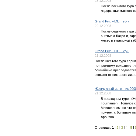
23.12.2008
После восьмого тура 
лидеры шахматного со
Grand Prix FIDE. Тур 7
22.12.2008
После седьмого тура 
вничью с Бакро и, зара
место в турнирной таб
Grand Prix FIDE. Тур 6
21.12.2008
После шестого тура серии
по-прежнему сохраняют л
ближайшие преследователи
отстают от них всего лишь
Жемчужный источник 2008
21.12.2008
В последнем туре «Ж
Tournament) Топалов 
Мовсесяном, но это н
причем, с большим от
Ароняна.
Страницы:
1
|
2
|
3
|
4
|
5
|