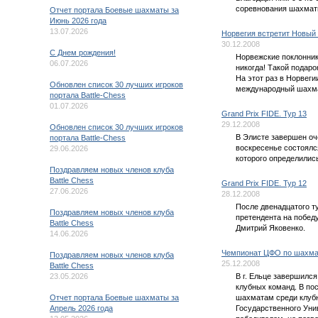
соревнования шахматн
Отчет портала Боевые шахматы за
Июнь 2026 года
13.07.2026
Норвегия встретит Новый 
30.12.2008
C Днем рождения!
Норвежские поклонник
06.07.2026
никогда! Такой подаро
На этот раз в Норвеги
Обновлен список 30 лучших игроков
международный шахм
портала Battle-Chess
01.07.2026
Grand Prix FIDE. Тур 13
29.12.2008
Обновлен список 30 лучших игроков
В Элисте завершен оче
портала Battle-Chess
воскресенье состоялся
29.06.2026
которого определилис
Поздравляем новых членов клуба
Battle Chess
Grand Prix FIDE. Тур 12
27.06.2026
28.12.2008
После двенадцатого ту
Поздравляем новых членов клуба
претендента на побед
Battle Chess
Дмитрий Яковенко.
14.06.2026
Чемпионат ЦФО по шахма
Поздравляем новых членов клуба
25.12.2008
Battle Chess
23.05.2026
В г. Ельце завершилс
клубных команд. В по
Отчет портала Боевые шахматы за
шахматам среди клубн
Апрель 2026 года
Государственного Уни