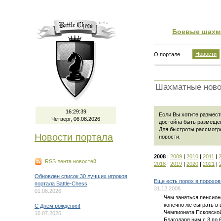
Боевые шахм
Новости
О портале
Шахматные ново
16:29:40
Если Вы хотите размести
Четверг, 06.08.2026
достойна быть размеще
Для быстроты рассмотр
Новости портала
новости
.
2008
|
2009
|
2010
|
2011
|
RSS лента новостей
2018
|
2019
|
2020
|
2021
|
Обновлен список 30 лучших игроков
Еще есть порох в порохо
портала Battle-Chess
31.12.2008
01.08.2026
Чем заняться пенсион
конечно же сыграть в
C Днем рождения!
Чемпионата Псковской
16.07.2026
Благодаря ним с 3 по 