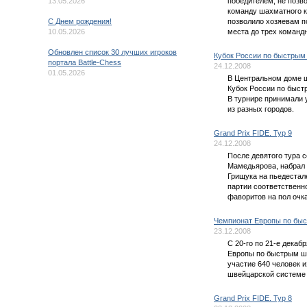
13.05.2026
победителем, не позв
команду шахматного к
C Днем рождения!
позволило хозяевам п
10.05.2026
места до трех команд
Обновлен список 30 лучших игроков
Кубок России по быстрым
портала Battle-Chess
24.12.2008
01.05.2026
В Центральном доме 
Кубок России по быст
В турнире принимали 
из разных городов.
Grand Prix FIDE. Тур 9
24.12.2008
После девятого тура с
Мамедьярова, набрал 
Грищука на пьедестал
партии соответственн
фаворитов на пол очка
Чемпионат Европы по бы
23.12.2008
С 20-го по 21-е дека
Европы по быстрым ш
участие 640 человек и
швейцарской системе 
Grand Prix FIDE. Тур 8