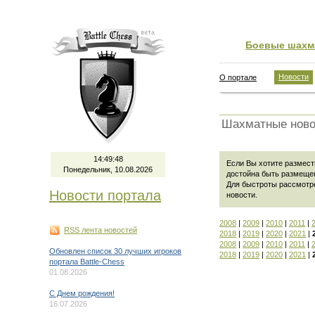
Боевые шахм
Новости
О портале
Шахматные ново
14:49:48
Если Вы хотите размести
Понедельник, 10.08.2026
достойна быть размеще
Для быстроты рассмотр
Новости портала
новости
.
2008
|
2009
|
2010
|
2011
|
RSS лента новостей
2018
|
2019
|
2020
|
2021
|
2008
|
2009
|
2010
|
2011
|
Обновлен список 30 лучших игроков
2018
|
2019
|
2020
|
2021
|
портала Battle-Chess
01.08.2026
C Днем рождения!
16.07.2026