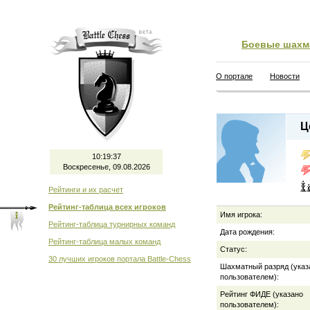
Боевые шахм
О портале
Новости
Ц
10:19:37
Воскресенье, 09.08.2026
Рейтинги и их расчет
Рейтинг-таблица всех игроков
Имя игрока:
Рейтинг-таблица турнирных команд
Дата рождения:
Рейтинг-таблица малых команд
Статус:
30 лучших игроков портала Battle-Chess
Шахматный разряд (указ
пользователем):
Рейтинг ФИДЕ (указано
пользователем):