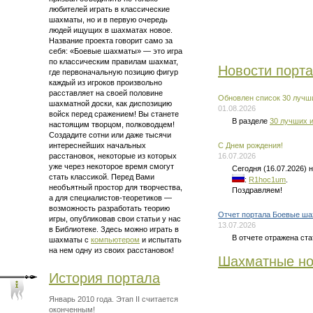
любителей играть в классические
шахматы, но и в первую очередь
людей ищущих в шахматах новое.
Название проекта говорит само за
себя: «Боевые шахматы» — это
игра
по классическим правилам шахмат
,
Новости порт
где первоначальную позицию фигур
каждый из игроков произвольно
расставляет на своей половине
Обновлен список 30 лучши
шахматной доски, как диспозицию
01.08.2026
войск перед сражением! Вы станете
В разделе
30 лучших и
настоящим творцом, полководцем!
Создадите сотни или даже тысячи
интереснейших начальных
C Днем рождения!
расстановок, некоторые из которых
16.07.2026
уже через некоторое время смогут
Сегодня (16.07.2026)
стать классикой. Перед Вами
:
R1hoc1um
.
необъятный простор для творчества,
Поздравляем!
а для
специалистов-теоретиков —
возможность разработать теорию
Отчет портала Боевые ша
игры, опубликовав свои статьи у нас
13.07.2026
в Библиотеке. Здесь можно
играть в
В отчете отражена ста
шахматы
с
компьютером
и испытать
на нем одну из своих расстановок!
Шахматные но
История портала
Январь 2010 года. Этап II считается
оконченным!