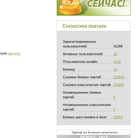
Статистика портала
Зарегистрированных
пользователей:
41268
ачало
августа
.
Активных пользователей:
16
Пользователи онлайн:
3418
Команд:
44
Сыграно боевых партий:
162816
Сыграно классических партий:
253097
Незавершенных боевых
партий:
0
Незавершенных классических
партий:
0
Боевых расстановок в базе:
63919