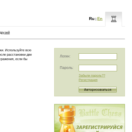
Ru
En
|
друзей
ки. Используйте всю
осле расстановки две
Логин:
сражения, если бы
Пароль:
Забыли пароль??
Регистрация