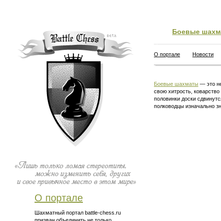
Боевые шахм
О портале
Новости
Боевые шахматы
— это не
свою хитрость, коварство
половинки доски сдвинутс
полководцы изначально зн
О портале
Шахматный портал battle-chess.ru
призван объединить не только