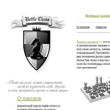
Боевые шахм
О портале
Новости
Боевые шахматы
— это не
в произвольном порядке н
всю свою хитрость, ковар
планирования! Противник 
две половинки доски сдви
битва! Как легко и быстро
если бы полководцы изна
сил противника!
О портале
Шахматный портал battle-chess.ru
призван объединить не только