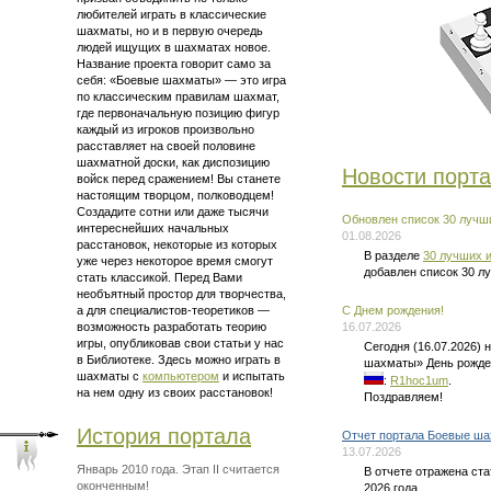
любителей играть в классические
шахматы, но и в первую очередь
людей ищущих в шахматах новое.
Название проекта говорит само за
себя: «Боевые шахматы» — это
игра
по классическим правилам шахмат
,
где первоначальную позицию фигур
каждый из игроков произвольно
расставляет на своей половине
шахматной доски, как диспозицию
Новости порт
войск перед сражением! Вы станете
настоящим творцом, полководцем!
Создадите сотни или даже тысячи
Обновлен список 30 лучши
интереснейших начальных
01.08.2026
расстановок, некоторые из которых
В разделе
30 лучших и
уже через некоторое время смогут
добавлен список 30 л
стать классикой. Перед Вами
необъятный простор для творчества,
а для
специалистов-теоретиков —
C Днем рождения!
возможность разработать теорию
16.07.2026
игры, опубликовав свои статьи у нас
Сегодня (16.07.2026)
в Библиотеке. Здесь можно
играть в
шахматы» День рожде
шахматы
с
компьютером
и испытать
:
R1hoc1um
.
на нем одну из своих расстановок!
Поздравляем!
История портала
Отчет портала Боевые ша
13.07.2026
Январь 2010 года. Этап II считается
В отчете отражена ст
оконченным!
2026 года.