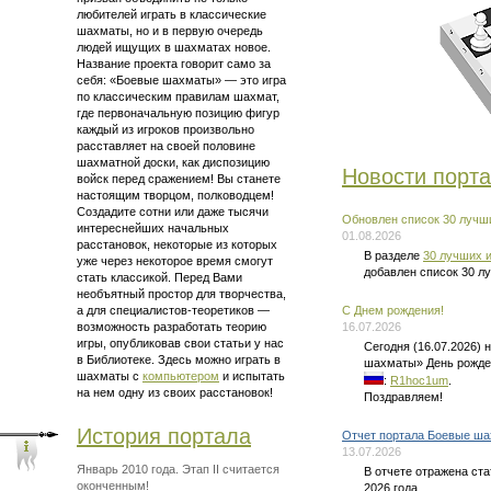
любителей играть в классические
шахматы, но и в первую очередь
людей ищущих в шахматах новое.
Название проекта говорит само за
себя: «Боевые шахматы» — это
игра
по классическим правилам шахмат
,
где первоначальную позицию фигур
каждый из игроков произвольно
расставляет на своей половине
шахматной доски, как диспозицию
Новости порт
войск перед сражением! Вы станете
настоящим творцом, полководцем!
Создадите сотни или даже тысячи
Обновлен список 30 лучши
интереснейших начальных
01.08.2026
расстановок, некоторые из которых
В разделе
30 лучших и
уже через некоторое время смогут
добавлен список 30 л
стать классикой. Перед Вами
необъятный простор для творчества,
а для
специалистов-теоретиков —
C Днем рождения!
возможность разработать теорию
16.07.2026
игры, опубликовав свои статьи у нас
Сегодня (16.07.2026)
в Библиотеке. Здесь можно
играть в
шахматы» День рожде
шахматы
с
компьютером
и испытать
:
R1hoc1um
.
на нем одну из своих расстановок!
Поздравляем!
История портала
Отчет портала Боевые ша
13.07.2026
Январь 2010 года. Этап II считается
В отчете отражена ст
оконченным!
2026 года.