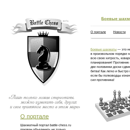
Боевые шахм
О портале
Новости
Боевые шахматы
— это не
в произвольном порядке н
всю свою хитрость, ковар
планирования! Противник 
две половинки доски сдви
битва! Как легко и быстро
если бы полководцы изна
сил противника!
О портале
Шахматный портал battle-chess.ru
призван объединить не только