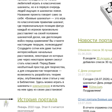
любителей играть в классические
шахматы, но и в первую очередь
людей ищущих в шахматах новое.
Название проекта говорит само за
себя: «Боевые шахматы» — это
игра
по классическим правилам шахмат
,
где первоначальную позицию фигур
каждый из игроков произвольно
расставляет на своей половине
шахматной доски, как диспозицию
Новости порт
войск перед сражением! Вы станете
настоящим творцом, полководцем!
Создадите сотни или даже тысячи
Обновлен список 30 лучши
интереснейших начальных
01.08.2026
расстановок, некоторые из которых
В разделе
30 лучших и
уже через некоторое время смогут
добавлен список 30 л
стать классикой. Перед Вами
необъятный простор для творчества,
а для
специалистов-теоретиков —
C Днем рождения!
возможность разработать теорию
16.07.2026
игры, опубликовав свои статьи у нас
Сегодня (16.07.2026)
в Библиотеке. Здесь можно
играть в
шахматы» День рожде
шахматы
с
компьютером
и испытать
:
R1hoc1um
.
на нем одну из своих расстановок!
Поздравляем!
История портала
Отчет портала Боевые ша
13.07.2026
Январь 2010 года. Этап II считается
В отчете отражена ст
оконченным!
2026 года.