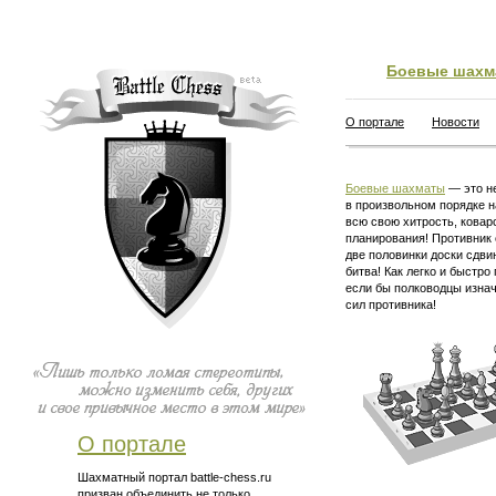
Боевые шахм
О портале
Новости
Боевые шахматы
— это не
в произвольном порядке н
всю свою хитрость, ковар
планирования! Противник 
две половинки доски сдви
битва! Как легко и быстро
если бы полководцы изна
сил противника!
О портале
Шахматный портал battle-chess.ru
призван объединить не только