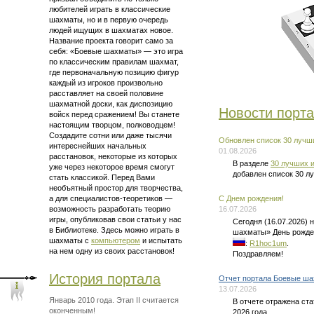
любителей играть в классические
шахматы, но и в первую очередь
людей ищущих в шахматах новое.
Название проекта говорит само за
себя: «Боевые шахматы» — это
игра
по классическим правилам шахмат
,
где первоначальную позицию фигур
каждый из игроков произвольно
расставляет на своей половине
шахматной доски, как диспозицию
Новости порт
войск перед сражением! Вы станете
настоящим творцом, полководцем!
Создадите сотни или даже тысячи
Обновлен список 30 лучши
интереснейших начальных
01.08.2026
расстановок, некоторые из которых
В разделе
30 лучших и
уже через некоторое время смогут
добавлен список 30 л
стать классикой. Перед Вами
необъятный простор для творчества,
а для
специалистов-теоретиков —
C Днем рождения!
возможность разработать теорию
16.07.2026
игры, опубликовав свои статьи у нас
Сегодня (16.07.2026)
в Библиотеке. Здесь можно
играть в
шахматы» День рожде
шахматы
с
компьютером
и испытать
:
R1hoc1um
.
на нем одну из своих расстановок!
Поздравляем!
История портала
Отчет портала Боевые ша
13.07.2026
Январь 2010 года. Этап II считается
В отчете отражена ст
оконченным!
2026 года.