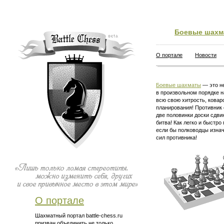
Боевые шахм
О портале
Новости
Боевые шахматы
— это не
в произвольном порядке н
всю свою хитрость, ковар
планирования! Противник 
две половинки доски сдви
битва! Как легко и быстро
если бы полководцы изна
сил противника!
О портале
Шахматный портал battle-chess.ru
призван объединить не только