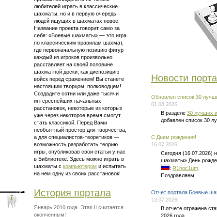
любителей играть в классические
шахматы, но и в первую очередь
людей ищущих в шахматах новое.
Название проекта говорит само за
себя: «Боевые шахматы» — это
игра
по классическим правилам шахмат
,
где первоначальную позицию фигур
каждый из игроков произвольно
расставляет на своей половине
шахматной доски, как диспозицию
Новости порт
войск перед сражением! Вы станете
настоящим творцом, полководцем!
Создадите сотни или даже тысячи
Обновлен список 30 лучши
интереснейших начальных
01.08.2026
расстановок, некоторые из которых
В разделе
30 лучших и
уже через некоторое время смогут
добавлен список 30 л
стать классикой. Перед Вами
необъятный простор для творчества,
а для
специалистов-теоретиков —
C Днем рождения!
возможность разработать теорию
16.07.2026
игры, опубликовав свои статьи у нас
Сегодня (16.07.2026)
в Библиотеке. Здесь можно
играть в
шахматы» День рожде
шахматы
с
компьютером
и испытать
:
R1hoc1um
.
на нем одну из своих расстановок!
Поздравляем!
История портала
Отчет портала Боевые ша
13.07.2026
Январь 2010 года. Этап II считается
В отчете отражена ст
оконченным!
2026 года.