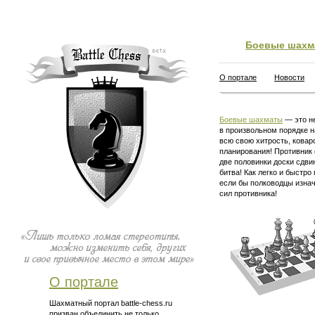
Боевые шахм
О портале
Новости
Боевые шахматы
— это не
в произвольном порядке н
всю свою хитрость, ковар
планирования! Противник 
две половинки доски сдви
битва! Как легко и быстро
если бы полководцы изна
сил противника!
О портале
Шахматный портал battle-chess.ru
призван объединить не только