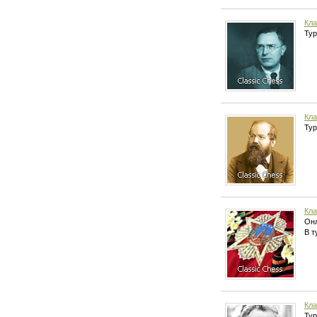
Кла
Тур
Кла
Тур
Кла
Онл
В т
Кла
Тур