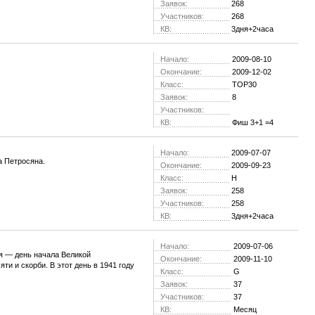
Заявок:
268
Участников:
268
КВ:
3дня+2часа
Начало:
2009-08-10
Окончание:
2009-12-02
Класс:
TOP30
Заявок:
8
Участников:
КВ:
Фиш 3+1 =4
Начало:
2009-07-07
а Петросяна.
Окончание:
2009-09-23
Класс:
H
Заявок:
258
Участников:
258
КВ:
3дня+2часа
Начало:
2009-07-06
я — день начала Великой
Окончание:
2009-11-10
и и скорби. В этот день в 1941 году
Класс:
G
Заявок:
37
Участников:
37
КВ:
Месяц