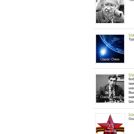
Кла
Тур
Кла
Боб
при
шах
Выи
каж
Шах
Кла
Онл