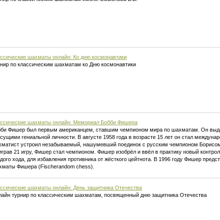
ссические шахматы онлайн: Ко дню космонавтики
нир по классическим шахматам ко Дню космонавтики
ссические шахматы онлайн: Мемориал Бобби Фишера
би Фишер был первым американцем, ставшим чемпионом мира по шахматам. Он выд
сущими гениальной личности. В августе 1958 года в возрасте 15 лет он стал междуна
матист устроил незабываемый, нашумевший поединок с русским чемпионом Борисом
грав 21 игру, Фишер стал чемпионом. Фишер изобрёл и ввёл в практику новый контро
дого хода, для избавления противника от жёсткого цейтнота. В 1996 году Фишер пред
маты Фишера (Fischerandom chess).
ссические шахматы онлайн: День защитника Отечества
айн турнир по классическим шахматам, посвященный дню защитника Отечества