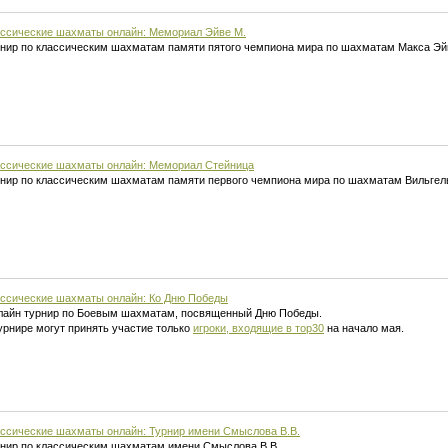
ссические шахматы онлайн: Мемориал Эйве М.
нир по классическим шахматам памяти пятого чемпиона мира по шахматам Макса Эй
ссические шахматы онлайн: Мемориал Стейница
нир по классическим шахматам памяти первого чемпиона мира по шахматам Вильгел
ссические шахматы онлайн: Ко Дню Победы
айн турнир по Боевым шахматам, посвященный Дню Победы.
урнире могут принять участие только
игроки, входящие в тор30
на начало мая.
ссические шахматы онлайн: Турнир имени Смыслова В.В.
нир по классическим шахматам имени Смыслова В.В.