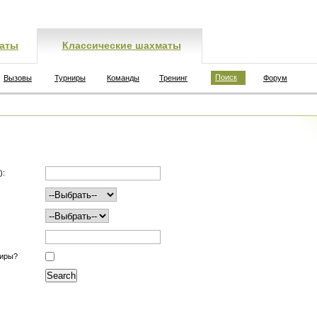
аты
Классические шахматы
Поиск
Вызовы
Турниры
Команды
Тренинг
Форум
):
ниры?