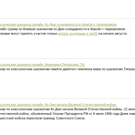
ссические шахматы онлайн: Ко Дню солидарности в борьбе с терроризмом
айн турнир по Боевым шахматам ко Дню солидарности в борьбе с терроризмом.
урнире могут принять участие только
игроки, входящие в тор30
на начало августа.
ссические шахматы онлайн: Мемориал Петросяна Т.В.
нир по классическим шахматам памяти девятого чемпиона мира по шахматам Тигран
ссические шахматы онлайн: Ко Дню начала Великой Отечественной войны
нир по классическим шахматам Ко Дню начала Великой Отечественной войны. 22 июн
чественной войны, объявленный Указом Президента РФ от 8 июня 1996 года Днем памят
истские войска пересекли границу Советского Союза.