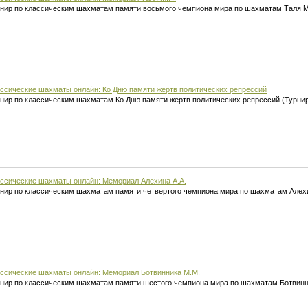
нир по классическим шахматам памяти восьмого чемпиона мира по шахматам Таля М
ссические шахматы онлайн: Ко Дню памяти жертв политических репрессий
нир по классическим шахматам Ко Дню памяти жертв политических репрессий (Турни
ссические шахматы онлайн: Мемориал Алехина А.А.
нир по классическим шахматам памяти четвертого чемпиона мира по шахматам Алехи
ссические шахматы онлайн: Мемориал Ботвинника М.М.
нир по классическим шахматам памяти шестого чемпиона мира по шахматам Ботвинн