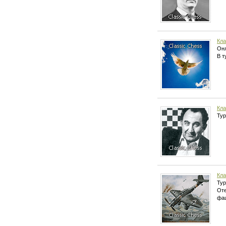
Кла
Онл
В т
Кла
Тур
Кла
Тур
Оте
фаш