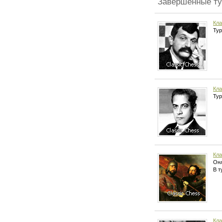
Завершенные т
Кла
Тур
Кла
Тур
Кла
Онл
В т
Кла