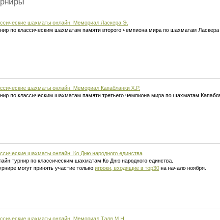
урниры
ссические шахматы онлайн: Мемориал Ласкера Э.
нир по классическим шахматам памяти второго чемпиона мира по шахматам Ласкера
ссические шахматы онлайн: Мемориал Капабланки Х.Р.
нир по классическим шахматам памяти третьего чемпиона мира по шахматам Капабла
ссические шахматы онлайн: Ко Дню народного единства
айн турнир по классическим шахматам Ко Дню народного единства.
урнире могут принять участие только
игроки, входящие в тор30
на начало ноября.
ссические шахматы онлайн: Мемориал Таля М.Н.