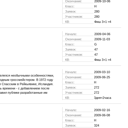
Окончание:
2009-10-06
Класс:
H
Заявок:
280
Участников:
280
КВ:
Фиш 3+1 =4
Начало:
2009-04-06
Окончание:
2009-11-03
Класс:
G
Заявок:
47
Участников:
47
КВ:
Фиш 3+1 =4
Начало:
2009-03-10
елялся необычными особенностями,
Окончание:
2009-06-25
родным гроссмейстером. В 1972 году
Класс:
H
 Спасским в Рейкьявике, Исландия.
Заявок:
272
ль времени - с добавлением после
ставил публике разработанные им
Участников:
272
КВ:
3дня+2часа
Начало:
2009-02-16
Окончание:
2009-06-08
Класс:
H
Заявок:
324