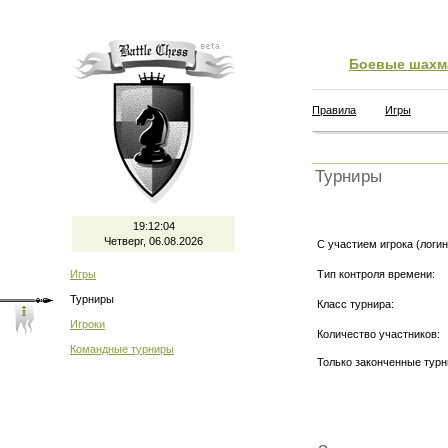
Боевые шахм
Правила
Игры
Турниры
19:12:05
Четверг, 06.08.2026
С участием игрока (логин
Игры
Тип контроля времени:
Турниры
Класс турнира:
Игроки
Количество участников:
Командные турниры
Только законченные тур