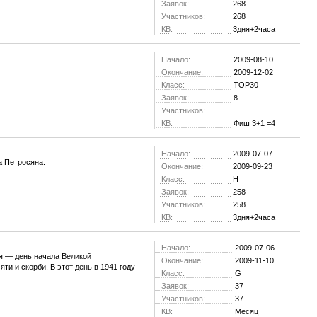
Заявок:
268
Участников:
268
КВ:
3дня+2часа
Начало:
2009-08-10
Окончание:
2009-12-02
Класс:
TOP30
Заявок:
8
Участников:
КВ:
Фиш 3+1 =4
Начало:
2009-07-07
а Петросяна.
Окончание:
2009-09-23
Класс:
H
Заявок:
258
Участников:
258
КВ:
3дня+2часа
Начало:
2009-07-06
я — день начала Великой
Окончание:
2009-11-10
и и скорби. В этот день в 1941 году
Класс:
G
Заявок:
37
Участников:
37
КВ:
Месяц