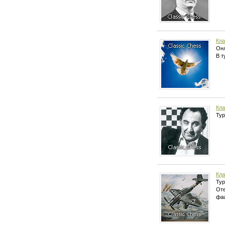
Кла
Онл
В т
Кла
Тур
Кла
Тур
Оте
фаш