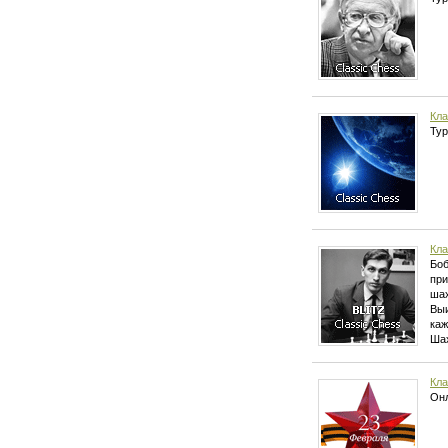
Кла
Тур
Кла
Боб
при
шах
Выи
каж
Шах
Кла
Онл