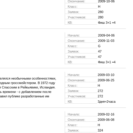
Окончание:
2009-10-06
Класс:
H
Заявок:
280
Участников:
280
КВ:
Фиш 3+1 =4
Начало:
2009-04-06
Окончание:
2009-11-03
Класс:
G
Заявок:
47
Участников:
47
КВ:
Фиш 3+1 =4
Начало:
2009-03-10
елялся необычными особенностями,
Окончание:
2009-06-25
родным гроссмейстером. В 1972 году
Класс:
H
 Спасским в Рейкьявике, Исландия.
Заявок:
272
ль времени - с добавлением после
ставил публике разработанные им
Участников:
272
КВ:
3дня+2часа
Начало:
2009-02-16
Окончание:
2009-06-08
Класс:
H
Заявок:
324