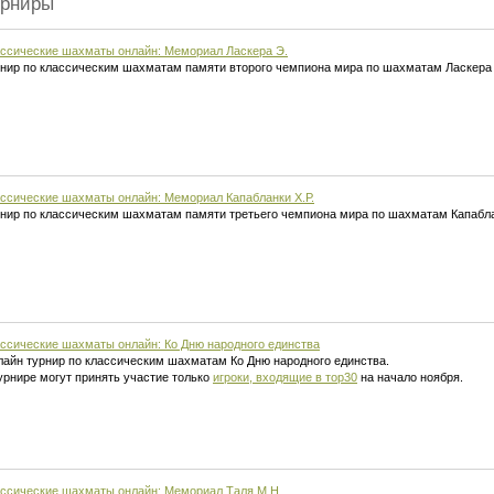
урниры
ссические шахматы онлайн: Мемориал Ласкера Э.
нир по классическим шахматам памяти второго чемпиона мира по шахматам Ласкера
ссические шахматы онлайн: Мемориал Капабланки Х.Р.
нир по классическим шахматам памяти третьего чемпиона мира по шахматам Капабла
ссические шахматы онлайн: Ко Дню народного единства
айн турнир по классическим шахматам Ко Дню народного единства.
урнире могут принять участие только
игроки, входящие в тор30
на начало ноября.
ссические шахматы онлайн: Мемориал Таля М.Н.