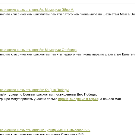
ссические шахматы онлайн: Мемориал Эйве М.
нир по классическим шахматам памяти пятого чемпиона мира по шахматам Макса Эй
ссические шахматы онлайн: Мемориал Стейница
нир по классическим шахматам памяти первого чемпиона мира по шахматам Вильгел
ссические шахматы онлайн: Ко Дню Победы
айн турнир по Боевым шахматам, посвященный Дню Победы.
урнире могут принять участие только
игроки, входящие в тор30
на начало мая.
ссические шахматы онлайн: Турнир имени Смыслова В.В.
нир по классическим шахматам имени Смыслова В.В.