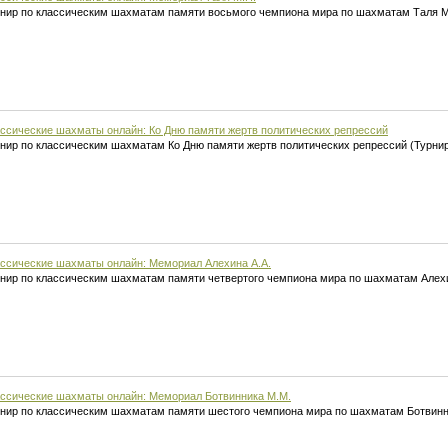
нир по классическим шахматам памяти восьмого чемпиона мира по шахматам Таля М
ссические шахматы онлайн: Ко Дню памяти жертв политических репрессий
нир по классическим шахматам Ко Дню памяти жертв политических репрессий (Турни
ссические шахматы онлайн: Мемориал Алехина А.А.
нир по классическим шахматам памяти четвертого чемпиона мира по шахматам Алехи
ссические шахматы онлайн: Мемориал Ботвинника М.М.
нир по классическим шахматам памяти шестого чемпиона мира по шахматам Ботвинн