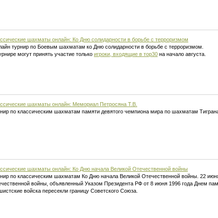
ссические шахматы онлайн: Ко Дню солидарности в борьбе с терроризмом
айн турнир по Боевым шахматам ко Дню солидарности в борьбе с терроризмом.
урнире могут принять участие только
игроки, входящие в тор30
на начало августа.
ссические шахматы онлайн: Мемориал Петросяна Т.В.
нир по классическим шахматам памяти девятого чемпиона мира по шахматам Тигран
ссические шахматы онлайн: Ко Дню начала Великой Отечественной войны
нир по классическим шахматам Ко Дню начала Великой Отечественной войны. 22 июн
чественной войны, объявленный Указом Президента РФ от 8 июня 1996 года Днем памят
истские войска пересекли границу Советского Союза.