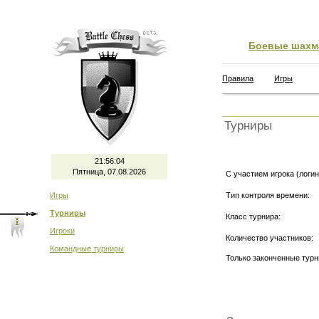
Боевые шахм
Правила
Игры
Турниры
21:56:05
Пятница, 07.08.2026
С участием игрока (логин
Игры
Тип контроля времени:
Турниры
Класс турнира:
Игроки
Количество участников:
Командные турниры
Только законченные тур