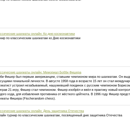
ссические шахматы онлайн: Ко дню космонавтики
нир по классическим шахматам ко Дню космонавтики
ссические шахматы онлайн: Мемориал Бобби Фишера
би Фишер был первым американцем, ставшим чемпионом мира по шахматам. Он выд
сущими гениальной личности. В августе 1958 года в возрасте 15 лет он стал междуна
матист устроил незабываемый, нашумевший поединок с русским чемпионом Борисом
грав 21 игру, Фишер стал чемпионом. Фишер изобрёл и ввёл в практику новый контро
дого хода, для избавления противника от жёсткого цейтнота. В 1996 году Фишер пред
маты Фишера (Fischerandom chess).
ссические шахматы онлайн: День защитника Отечества
айн турнир по классическим шахматам, посвященный дню защитника Отечества