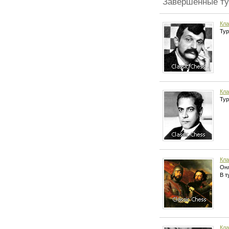
Завершенные т
Кла
Тур
Кла
Тур
Кла
Онл
В т
Кла