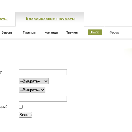
аты
Классические шахматы
Поиск
Вызовы
Турниры
Команды
Тренинг
Форум
):
ниры?