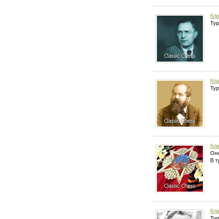
Кла
Тур
Кла
Тур
Кла
Онл
В т
Кла
Тур