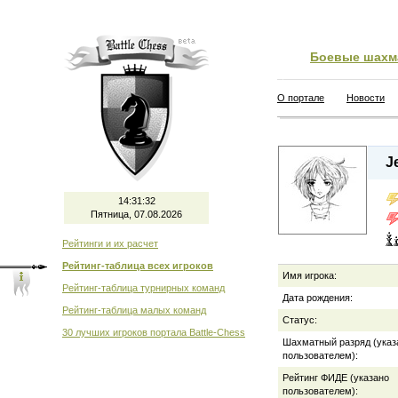
Боевые шахм
О портале
Новости
J
14:31:32
Пятница, 07.08.2026
Рейтинги и их расчет
Рейтинг-таблица всех игроков
Имя игрока:
Рейтинг-таблица турнирных команд
Дата рождения:
Рейтинг-таблица малых команд
Статус:
30 лучших игроков портала Battle-Chess
Шахматный разряд (указ
пользователем):
Рейтинг ФИДЕ (указано
пользователем):