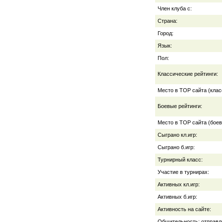
Член клуба с:
Страна:
Город:
Язык:
Пол:
Классические рейтинги:
Место в TOP сайта (клас
Боевые рейтинги:
Место в TOP сайта (боев
Сыграно кл.игр:
Сыграно б.игр:
Турнирный класс:
Участие в турнирах:
Активных кл.игр:
Активных б.игр:
Активность на сайте:
Общительность: отправл