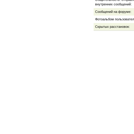
внутренних сообщений:
Сообщений на форуме:
Фотоальбом пользовател
Скрытых расстановок: