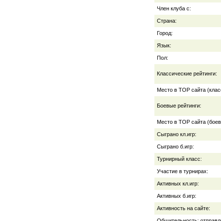
Член клуба с:
Страна:
Город:
Язык:
Пол:
Классические рейтинги:
Место в TOP сайта (клас
Боевые рейтинги:
Место в TOP сайта (боев
Сыграно кл.игр:
Сыграно б.игр:
Турнирный класс:
Участие в турнирах:
Активных кл.игр:
Активных б.игр:
Активность на сайте:
Общительность: отправл