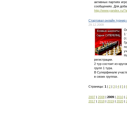
активных партиях игр
сообщениях. Для доба
http://www.yandex.ru/
Стартовал онлайн турнир
29.12.2009
Оп
1
(т
Г
п
у
Н
регистрации.
2 тур состоит из круг
групп 1 тура.
В Суперфинале участв
в своих группах.
Страницы:
1
|
2
|
3
|
4
|
5
|
2007
|
2008
|
2009
|
2010
|
2017
|
2018
|
2019
|
2020
|