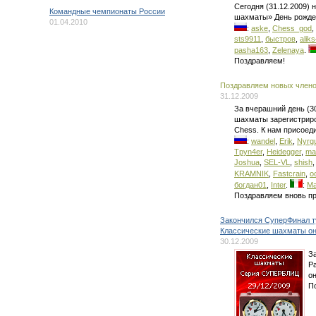
Сегодня (31.12.2009)
Командные чемпионаты России
шахматы» День рожде
01.04.2010
:
aske
,
Chess_god
,
sts9911
,
быстров
,
alik
pasha163
,
Zelenaya
.
Поздравляем!
Поздравляем новых членов
31.12.2009
За вчерашний день (3
шахматы зарегистриро
Chess. К нам присоед
:
wandel
,
Erik
,
Nyrg
Tpyn4er
,
Heidegger
,
ma
Joshua
,
SEL-VL
,
shish
KRAMNIK
,
Fastcrain
,
o
богдан01
,
Inter
.
:
Ma
Поздравляем вновь п
Закончился СуперФинал т
Классические шахматы он
30.12.2009
З
Р
о
П