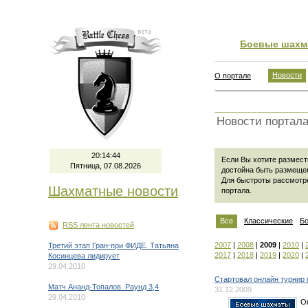
Боевые шахм
Новости
О портале
Новости портал
20:14:44
Если Вы хотите размести
Пятница, 07.08.2026
достойна быть размеще
Для быстроты рассмотр
Шахматные новости
портала
.
Все
Классические
Б
RSS лента новостей
2007
|
2008
|
2009
|
2010
|
Третий этап Гран-при ФИДЕ. Татьяна
2017
|
2018
|
2019
|
2020
|
Косинцева лидирует
29.04.2010
Стартовал онлайн турнир
Матч Ананд-Топалов. Раунд 3,4
31.12.2009
29.04.2010
Оп