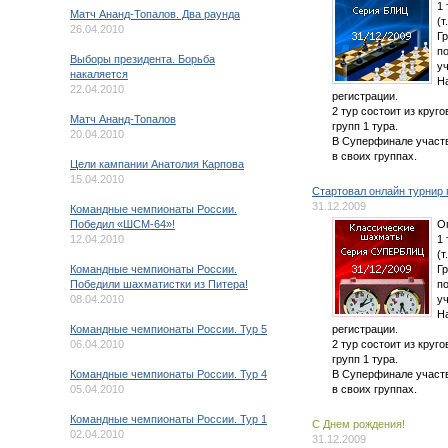
1
Матч Ананд-Топалов. Два раунда
(т
26.04.2010
Г
п
Выборы президента. Борьба
у
накаляется
Н
22.04.2010
регистрации.
2 тур состоит из круг
Матч Ананд-Топалов
групп 1 тура.
20.04.2010
В Суперфинале участв
в своих группах.
Цели кампании Анатолия Карпова
15.04.2010
Стартовал онлайн турнир
31.12.2009
Командные чемпионаты России.
Победил «ШСМ-64»!
Оп
12.04.2010
1
(т
Командные чемпионаты России.
Г
Победили шахматистки из Питера!
п
08.04.2010
у
Н
Командные чемпионаты России. Тур 5
регистрации.
06.04.2010
2 тур состоит из круг
групп 1 тура.
Командные чемпионаты России. Тур 4
В Суперфинале участв
05.04.2010
в своих группах.
Командные чемпионаты России. Тур 1
C Днем рождения!
02.04.2010
31.12.2009