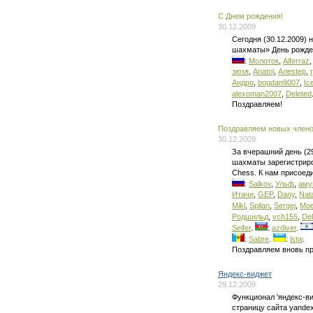
C Днем рождения!
30.12.2009
Сегодня (30.12.2009)
шахматы» День рожде
:
Молоток
,
Alferraz
зюзя
,
Anatol
,
Алеstep
,
Андро
,
bogdan9007
,
Ic
alexoman2007
,
Deleted
Поздравляем!
Поздравляем новых членов
30.12.2009
За вчерашний день (2
шахматы зарегистриро
Chess. К нам присоед
:
Salkov
,
Ульф
,
аму
Итачи
,
GEP
,
Dany
,
Nat
Mikl
,
Spilan
,
Sergej
,
Moe
Родшильд
,
vch155
,
Del
Seifer
.
:
azdiver
.
:
Sabre
.
:
lstw
.
Поздравляем вновь п
Яндекс-виджет
29.12.2009
Функционал 'яндекс-ви
страницу сайта yande