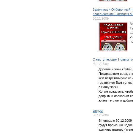
Закончился Отборочный т
Классические шахматы он
30.12.2009
З
Т
ш
2
п
С наступающим Новым го
30.12.2009
Дорогие члены клуба Ba
Поздравляем всех, с к
кем встретили уже не
год принес Вам успех
в Вашу жизнь.
Хотим пожелать, чтобы
добрым и ласковым ко
жизнь теплом и доброт
Форум
30.12.2009
В период с 30.12.2009
будут временно недос
администратору ('мен