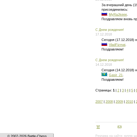
За вчерашний день (1
присоединились:
:
MyRaJkeee
.
Поздравляем вновь п
C Днем рождения!
17.12.2018
Сегодня (17.12.2018)
:
VladFizmat
.
Поздравляем!
C Днем рождения!
14.12.2018
Сегодня (14.12.2018)
:
Gasir_21
.
Поздравляем!
Страницы:
1
|
2
|
3
|
4
|
5
|
2007
|
2008
|
2009
|
2010
|
Реклама на сайте:
куплю ш
© 2007-2026 Battle-Chess