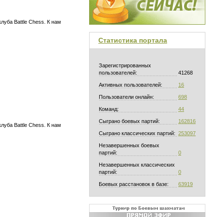
уба Battle Chess. К нам
Статистика портала
Зарегистрированных
пользователей:
41268
Активных пользователей:
16
Пользователи онлайн:
698
Команд:
44
Сыграно боевых партий:
162816
уба Battle Chess. К нам
Сыграно классических партий:
253097
Незавершенных боевых
партий:
0
Незавершенных классических
партий:
0
Боевых расстановок в базе:
63919