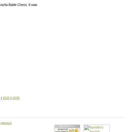
уба Battle Chess. К нам
|
2025
|
2026
 данных