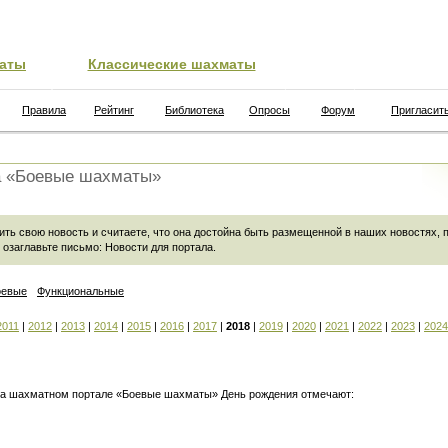
аты
Классические шахматы
Правила
Рейтинг
Библиотека
Опросы
Форум
Пригласит
а «Боевые шахматы»
ить свою новость и считаете, что она достойна быть размещенной в наших новостях,
 озаглавьте письмо:
Новости для портала
.
оевые
Функциональные
2011
|
2012
|
2013
|
2014
|
2015
|
2016
|
2017
|
2018
|
2019
|
2020
|
2021
|
2022
|
2023
|
2024
 на шахматном портале «Боевые шахматы» День рождения отмечают: