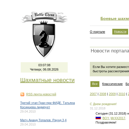
Боевые шахм
Новости
О портале
Новости портал
03:07:09
Если Вы хотите размест
Четверг, 06.08.2026
быстроты рассмотрения
Шахматные новости
Все
Классические
Б
2007
|
2008
|
2009
|
2010
|
RSS лента новостей
Третий этап Гран-при ФИДЕ. Татьяна
C Днем рождения!
Косинцева лидирует
31.12.2018
29.04.2010
Сегодня (31.12.2018)
:
BOY
,
MrXX2017
.
Матч Ананд-Топалов. Раунд 3,4
Поздравляем!
29.04.2010