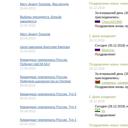
Поздравляем новых членов
Матч Ананд-Топалов. Два раунда
31.12.2018
26.04.2010
За вчерашний день (3
Выборы президента. Борьба
присоединились:
накаляется
:
ChessAS1988
.
22.04.2010
Поздравляем вновь п
Матч Ананд-Топалов
C Днем рождения!
20.04.2010
30.12.2018
Сегодня (30.12.2018)
Цели кампании Анатолия Карпова
:
Молоток
.
15.04.2010
Поздравляем!
Командные чемпионаты России.
Победил «ШСМ-64»!
Поздравляем новых членов
12.04.2010
29.12.2018
За вчерашний день (2
Командные чемпионаты России.
присоединились:
Победили шахматистки из Питера!
:
сержиньо
,
сержин
08.04.2010
Поздравляем вновь п
Командные чемпионаты России. Тур 5
C Днем рождения!
06.04.2010
28.12.2018
Сегодня (28.12.2018)
Командные чемпионаты России. Тур 4
:
kk
.
05.04.2010
Поздравляем!
Командные чемпионаты России. Тур 1
02.04.2010
Поздравляем новых членов