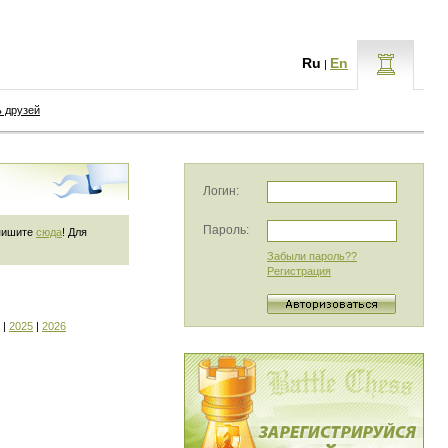
Ru
En
|
ь друзей
Логин:
Пароль:
 пишите
сюда
! Для
Забыли пароль??
Регистрация
|
2025
|
2026