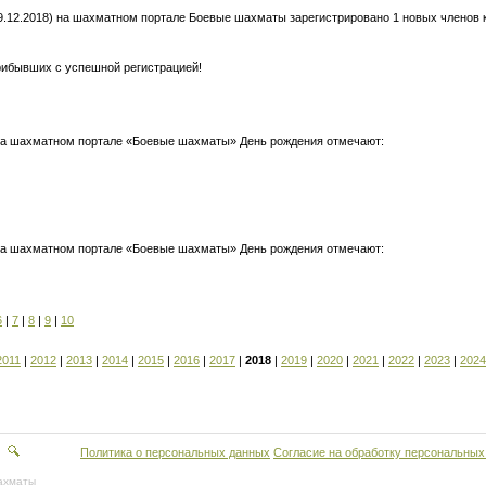
9.12.2018) на шахматном портале Боевые шахматы зарегистрировано 1 новых членов кл
рибывших с успешной регистрацией!
 на шахматном портале «Боевые шахматы» День рождения отмечают:
 на шахматном портале «Боевые шахматы» День рождения отмечают:
6
|
7
|
8
|
9
|
10
2011
|
2012
|
2013
|
2014
|
2015
|
2016
|
2017
|
2018
|
2019
|
2020
|
2021
|
2022
|
2023
|
2024
Политика о персональных данных
Согласие на обработку персональных
ахматы